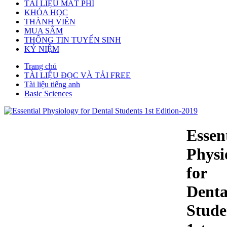
TÀI LIỆU MẤT PHÍ
KHÓA HỌC
THÀNH VIÊN
MUA SẮM
THÔNG TIN TUYỂN SINH
KỶ NIỆM
Trang chủ
TÀI LIỆU ĐỌC VÀ TẢI FREE
Tài liệu tiếng anh
Basic Sciences
Essen
Physi
for
Denta
Stude