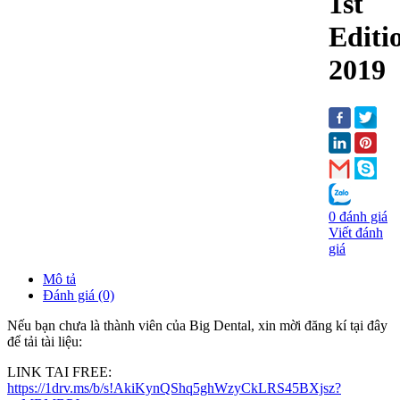
1st
Editi
2019
0 đánh giá
Viết đánh
giá
Mô tả
Đánh giá (0)
Nếu bạn chưa là thành viên của Big Dental, xin mời đăng kí tại đây
để tải tài liệu:
LINK TAI FREE:
https://1drv.ms/b/s!AkiKynQShq5ghWzyCkLRS45BXjsz?