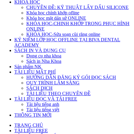
KHÓA HỌC
CHUYÊN ĐỀ: KỸ THUẬT LẤY DẤU SILICONE
Khóa học chỉnh khớp ofline
Khóa học mặt dán sứ ONLINE
KHÓA HỌC-CHINH KHỚP TRONG PHỤC HÌNH
ONLINE
KHÓA HỌC-Sửa soạn cùi răng online
KỶ NIỆM LỚP HỌC OFFLINE TẠI BIVA DENTAL
ACADEMY
SÁCH IN VÀ DỤNG CỤ
Dụng cụ nha khoa
Sách in Nha Khoa
Sản phẩm NK
TÀI LIỆU MẤT PHÍ
HƯỚNG DẪN ĐĂNG KÝ GÓI ĐỌC SÁCH
QUY TRÌNH LÂM SÀNG
SÁCH DỊCH
TÀI LIỆU THEO CHUYÊN ĐỀ
TÀI LIỆU ĐỌC VÀ TẢI FREE
Tài liệu tiếng anh
Tài liệu tiếng việt
THÔNG TIN MỚI
TRANG CHỦ
TÀI LIỆU FREE