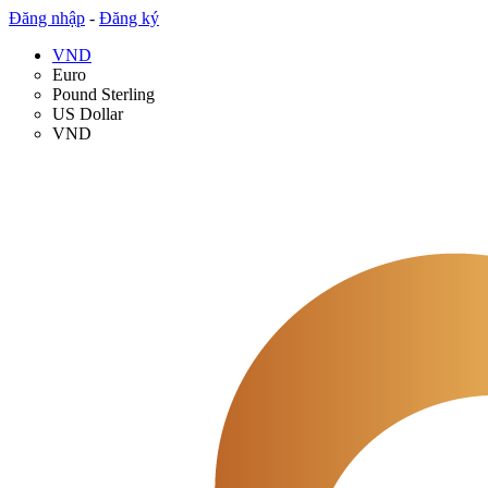
Đăng nhập
-
Đăng ký
VND
Euro
Pound Sterling
US Dollar
VND