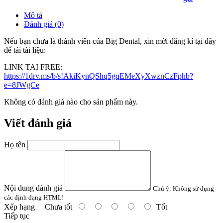
Mô tả
Đánh giá (0)
Nếu bạn chưa là thành viên của Big Dental, xin mời đăng kí tại đây
để tải tài liệu:
LINK TAI FREE:
https://1drv.ms/b/s!AkiKynQShq5gqEMeXyXwznCzFphb?
e=8JWgCe
Không có đánh giá nào cho sản phẩm này.
Viết đánh giá
Họ tên
Nội dung đánh giá
Chú ý:
Không sử dụng
các định dạng HTML!
Xếp hạng
Chưa tốt
Tốt
Tiếp tục