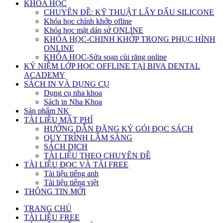
KHÓA HỌC
CHUYÊN ĐỀ: KỸ THUẬT LẤY DẤU SILICONE
Khóa học chỉnh khớp ofline
Khóa học mặt dán sứ ONLINE
KHÓA HỌC-CHINH KHỚP TRONG PHỤC HÌNH
ONLINE
KHÓA HỌC-Sửa soạn cùi răng online
KỶ NIỆM LỚP HỌC OFFLINE TẠI BIVA DENTAL
ACADEMY
SÁCH IN VÀ DỤNG CỤ
Dụng cụ nha khoa
Sách in Nha Khoa
Sản phẩm NK
TÀI LIỆU MẤT PHÍ
HƯỚNG DẪN ĐĂNG KÝ GÓI ĐỌC SÁCH
QUY TRÌNH LÂM SÀNG
SÁCH DỊCH
TÀI LIỆU THEO CHUYÊN ĐỀ
TÀI LIỆU ĐỌC VÀ TẢI FREE
Tài liệu tiếng anh
Tài liệu tiếng việt
THÔNG TIN MỚI
TRANG CHỦ
TÀI LIỆU FREE