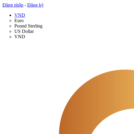
Đăng nhập
-
Đăng ký
VND
Euro
Pound Sterling
US Dollar
VND