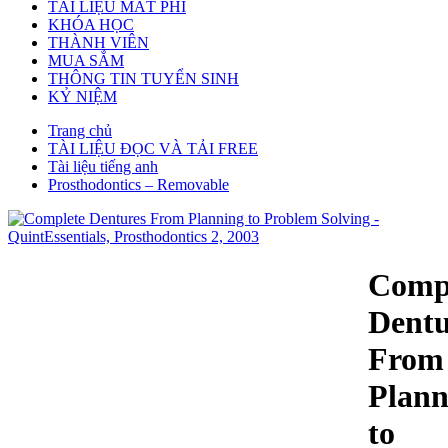
TÀI LIỆU MẤT PHÍ
KHÓA HỌC
THÀNH VIÊN
MUA SẮM
THÔNG TIN TUYỂN SINH
KỶ NIỆM
Trang chủ
TÀI LIỆU ĐỌC VÀ TẢI FREE
Tài liệu tiếng anh
Prosthodontics – Removable
Comp
Dentu
From
Plann
to