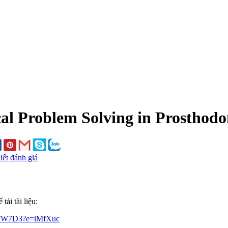
cal Problem Solving in Prosthodon
iết đánh giá
ải tài liệu:
bvTW7D3?e=iMfXuc