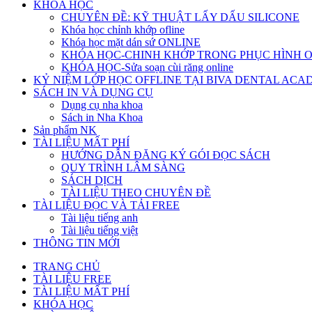
KHÓA HỌC
CHUYÊN ĐỀ: KỸ THUẬT LẤY DẤU SILICONE
Khóa học chỉnh khớp ofline
Khóa học mặt dán sứ ONLINE
KHÓA HỌC-CHINH KHỚP TRONG PHỤC HÌNH 
KHÓA HỌC-Sửa soạn cùi răng online
KỶ NIỆM LỚP HỌC OFFLINE TẠI BIVA DENTAL AC
SÁCH IN VÀ DỤNG CỤ
Dụng cụ nha khoa
Sách in Nha Khoa
Sản phẩm NK
TÀI LIỆU MẤT PHÍ
HƯỚNG DẪN ĐĂNG KÝ GÓI ĐỌC SÁCH
QUY TRÌNH LÂM SÀNG
SÁCH DỊCH
TÀI LIỆU THEO CHUYÊN ĐỀ
TÀI LIỆU ĐỌC VÀ TẢI FREE
Tài liệu tiếng anh
Tài liệu tiếng việt
THÔNG TIN MỚI
TRANG CHỦ
TÀI LIỆU FREE
TÀI LIỆU MẤT PHÍ
KHÓA HỌC