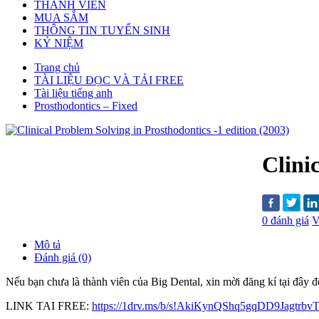
THÀNH VIÊN
MUA SẮM
THÔNG TIN TUYỂN SINH
KỶ NIỆM
Trang chủ
TÀI LIỆU ĐỌC VÀ TẢI FREE
Tài liệu tiếng anh
Prosthodontics – Fixed
Clini
0 đánh giá
V
Mô tả
Đánh giá (0)
Nếu bạn chưa là thành viên của Big Dental, xin mời đăng kí tại đây để t
LINK TAI FREE:
https://1drv.ms/b/s!AkiKynQShq5gqDD9Jagtr