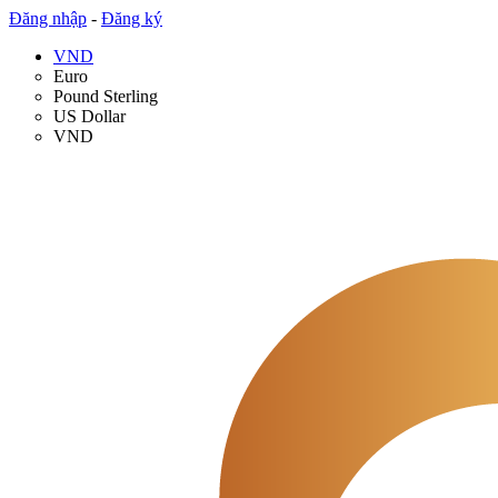
Đăng nhập
-
Đăng ký
VND
Euro
Pound Sterling
US Dollar
VND