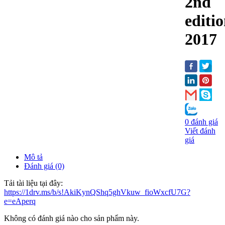
2nd
editio
2017
0 đánh giá
Viết đánh
giá
Mô tả
Đánh giá (0)
Tải tài liệu tại đây:
https://1drv.ms/b/s!AkiKynQShq5ghVkuw_fioWxcfU7G?
e=eAperq
Không có đánh giá nào cho sản phẩm này.