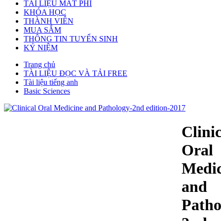
TÀI LIỆU MẤT PHÍ
KHÓA HỌC
THÀNH VIÊN
MUA SẮM
THÔNG TIN TUYỂN SINH
KỶ NIỆM
Trang chủ
TÀI LIỆU ĐỌC VÀ TẢI FREE
Tài liệu tiếng anh
Basic Sciences
Clini
Oral
Medic
and
Patho