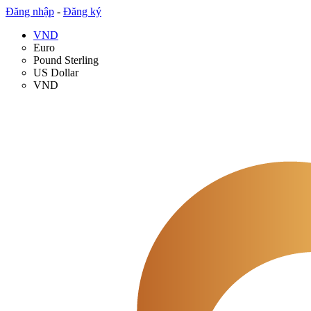
Đăng nhập
-
Đăng ký
VND
Euro
Pound Sterling
US Dollar
VND