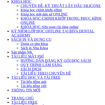
KHÓA HỌC
CHUYÊN ĐỀ: KỸ THUẬT LẤY DẤU SILICONE
Khóa học chỉnh khớp ofline
Khóa học mặt dán sứ ONLINE
KHÓA HỌC-CHINH KHỚP TRONG PHỤC HÌNH
ONLINE
KHÓA HỌC-Sửa soạn cùi răng online
KỶ NIỆM LỚP HỌC OFFLINE TẠI BIVA DENTAL
ACADEMY
SÁCH IN VÀ DỤNG CỤ
Dụng cụ nha khoa
Sách in Nha Khoa
Sản phẩm NK
TÀI LIỆU MẤT PHÍ
HƯỚNG DẪN ĐĂNG KÝ GÓI ĐỌC SÁCH
QUY TRÌNH LÂM SÀNG
SÁCH DỊCH
TÀI LIỆU THEO CHUYÊN ĐỀ
TÀI LIỆU ĐỌC VÀ TẢI FREE
Tài liệu tiếng anh
Tài liệu tiếng việt
THÔNG TIN MỚI
TRANG CHỦ
TÀI LIỆU FREE