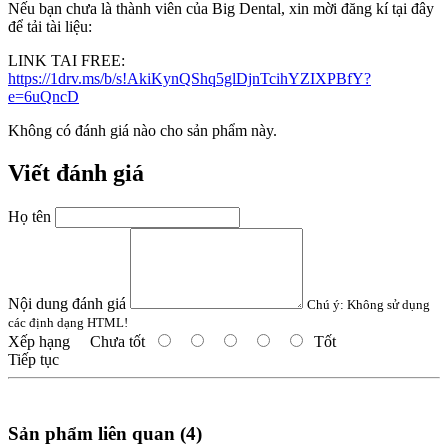
Nếu bạn chưa là thành viên của Big Dental, xin mời đăng kí tại đây
để tải tài liệu:
LINK TAI FREE:
https://1drv.ms/b/s!AkiKynQShq5glDjnTcihYZIXPBfY?
e=6uQncD
Không có đánh giá nào cho sản phẩm này.
Viết đánh giá
Họ tên
Nội dung đánh giá
Chú ý:
Không sử dụng
các định dạng HTML!
Xếp hạng
Chưa tốt
Tốt
Tiếp tục
Sản phẩm liên quan (4)