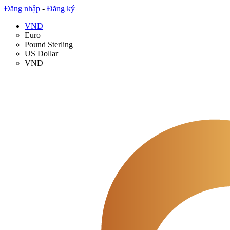
Đăng nhập
-
Đăng ký
VND
Euro
Pound Sterling
US Dollar
VND