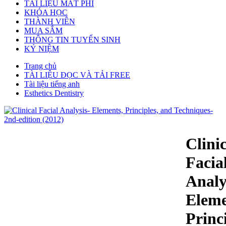
TÀI LIỆU MẤT PHÍ
KHÓA HỌC
THÀNH VIÊN
MUA SẮM
THÔNG TIN TUYỂN SINH
KỶ NIỆM
Trang chủ
TÀI LIỆU ĐỌC VÀ TẢI FREE
Tài liệu tiếng anh
Esthetics Dentistry
Clini
Facia
Analy
Eleme
Princi