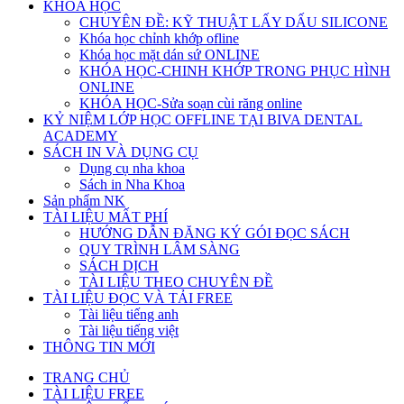
KHÓA HỌC
CHUYÊN ĐỀ: KỸ THUẬT LẤY DẤU SILICONE
Khóa học chỉnh khớp ofline
Khóa học mặt dán sứ ONLINE
KHÓA HỌC-CHINH KHỚP TRONG PHỤC HÌNH
ONLINE
KHÓA HỌC-Sửa soạn cùi răng online
KỶ NIỆM LỚP HỌC OFFLINE TẠI BIVA DENTAL
ACADEMY
SÁCH IN VÀ DỤNG CỤ
Dụng cụ nha khoa
Sách in Nha Khoa
Sản phẩm NK
TÀI LIỆU MẤT PHÍ
HƯỚNG DẪN ĐĂNG KÝ GÓI ĐỌC SÁCH
QUY TRÌNH LÂM SÀNG
SÁCH DỊCH
TÀI LIỆU THEO CHUYÊN ĐỀ
TÀI LIỆU ĐỌC VÀ TẢI FREE
Tài liệu tiếng anh
Tài liệu tiếng việt
THÔNG TIN MỚI
TRANG CHỦ
TÀI LIỆU FREE