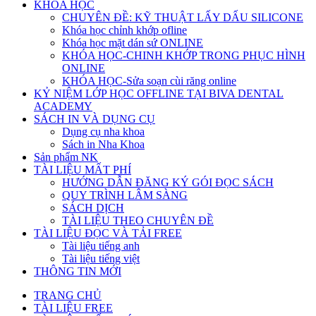
KHÓA HỌC
CHUYÊN ĐỀ: KỸ THUẬT LẤY DẤU SILICONE
Khóa học chỉnh khớp ofline
Khóa học mặt dán sứ ONLINE
KHÓA HỌC-CHINH KHỚP TRONG PHỤC HÌNH
ONLINE
KHÓA HỌC-Sửa soạn cùi răng online
KỶ NIỆM LỚP HỌC OFFLINE TẠI BIVA DENTAL
ACADEMY
SÁCH IN VÀ DỤNG CỤ
Dụng cụ nha khoa
Sách in Nha Khoa
Sản phẩm NK
TÀI LIỆU MẤT PHÍ
HƯỚNG DẪN ĐĂNG KÝ GÓI ĐỌC SÁCH
QUY TRÌNH LÂM SÀNG
SÁCH DỊCH
TÀI LIỆU THEO CHUYÊN ĐỀ
TÀI LIỆU ĐỌC VÀ TẢI FREE
Tài liệu tiếng anh
Tài liệu tiếng việt
THÔNG TIN MỚI
TRANG CHỦ
TÀI LIỆU FREE