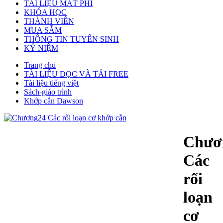
TÀI LIỆU MẤT PHÍ
KHÓA HỌC
THÀNH VIÊN
MUA SẮM
THÔNG TIN TUYỂN SINH
KỶ NIỆM
Trang chủ
TÀI LIỆU ĐỌC VÀ TẢI FREE
Tài liệu tiếng việt
Sách-giáo trình
Khớp cắn Dawson
Chươ
Các
rối
loạn
cơ