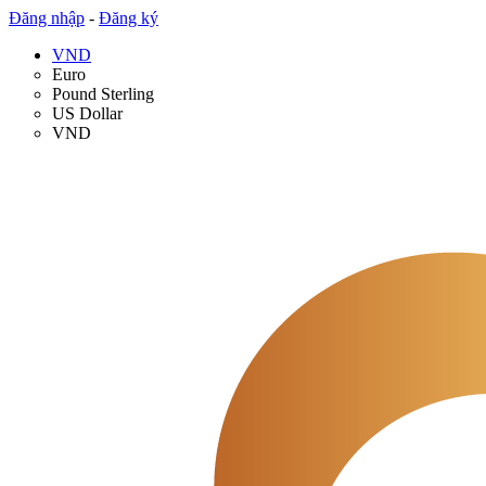
Đăng nhập
-
Đăng ký
VND
Euro
Pound Sterling
US Dollar
VND