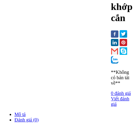
khớp
cắn
**Không
có bản tải
về**
0 đánh giá
Viết đánh
giá
Mô tả
Đánh giá (0)