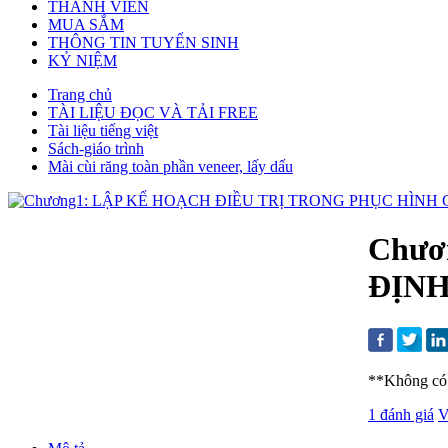
THÀNH VIÊN
MUA SẮM
THÔNG TIN TUYỂN SINH
KỶ NIỆM
Trang chủ
TÀI LIỆU ĐỌC VÀ TẢI FREE
Tài liệu tiếng việt
Sách-giáo trình
Mài cùi răng toàn phần veneer, lấy dấu
Chươ
ĐỊNH
**Không có 
1 đánh giá
V