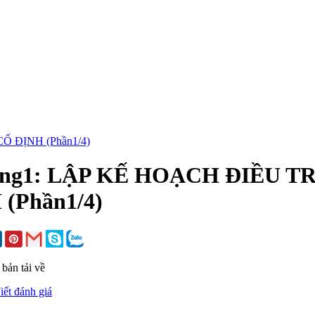
ng1: LẬP KẾ HOẠCH ĐIỀU T
 (Phần1/4)
bản tải về
iết đánh giá