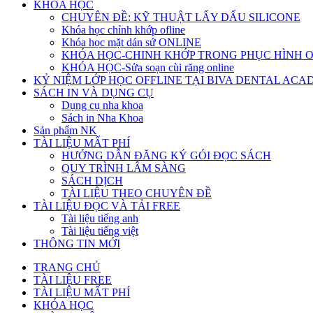
KHÓA HỌC
CHUYÊN ĐỀ: KỸ THUẬT LẤY DẤU SILICONE
Khóa học chỉnh khớp ofline
Khóa học mặt dán sứ ONLINE
KHÓA HỌC-CHINH KHỚP TRONG PHỤC HÌNH 
KHÓA HỌC-Sửa soạn cùi răng online
KỶ NIỆM LỚP HỌC OFFLINE TẠI BIVA DENTAL AC
SÁCH IN VÀ DỤNG CỤ
Dụng cụ nha khoa
Sách in Nha Khoa
Sản phẩm NK
TÀI LIỆU MẤT PHÍ
HƯỚNG DẪN ĐĂNG KÝ GÓI ĐỌC SÁCH
QUY TRÌNH LÂM SÀNG
SÁCH DỊCH
TÀI LIỆU THEO CHUYÊN ĐỀ
TÀI LIỆU ĐỌC VÀ TẢI FREE
Tài liệu tiếng anh
Tài liệu tiếng việt
THÔNG TIN MỚI
TRANG CHỦ
TÀI LIỆU FREE
TÀI LIỆU MẤT PHÍ
KHÓA HỌC