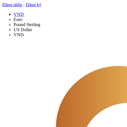
Đăng nhập
-
Đăng ký
VND
Euro
Pound Sterling
US Dollar
VND