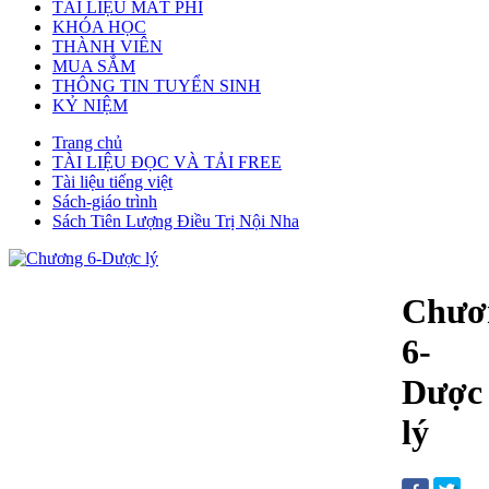
TÀI LIỆU MẤT PHÍ
KHÓA HỌC
THÀNH VIÊN
MUA SẮM
THÔNG TIN TUYỂN SINH
KỶ NIỆM
Trang chủ
TÀI LIỆU ĐỌC VÀ TẢI FREE
Tài liệu tiếng việt
Sách-giáo trình
Sách Tiên Lượng Điều Trị Nội Nha
Chươ
6-
Dược
lý