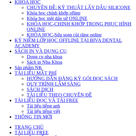
KHÓA HỌC
CHUYÊN ĐỀ: KỸ THUẬT LẤY DẤU SILICONE
Khóa học chỉnh khớp ofline
Khóa học mặt dán sứ ONLINE
KHÓA HỌC-CHINH KHỚP TRONG PHỤC HÌNH
ONLINE
KHÓA HỌC-Sửa soạn cùi răng online
KỶ NIỆM LỚP HỌC OFFLINE TẠI BIVA DENTAL
ACADEMY
SÁCH IN VÀ DỤNG CỤ
Dụng cụ nha khoa
Sách in Nha Khoa
Sản phẩm NK
TÀI LIỆU MẤT PHÍ
HƯỚNG DẪN ĐĂNG KÝ GÓI ĐỌC SÁCH
QUY TRÌNH LÂM SÀNG
SÁCH DỊCH
TÀI LIỆU THEO CHUYÊN ĐỀ
TÀI LIỆU ĐỌC VÀ TẢI FREE
Tài liệu tiếng anh
Tài liệu tiếng việt
THÔNG TIN MỚI
TRANG CHỦ
TÀI LIỆU FREE