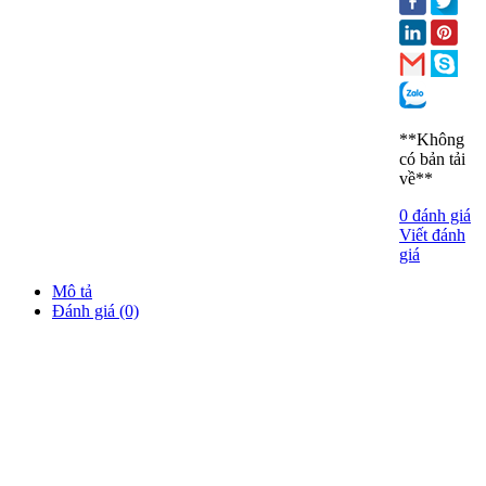
**Không
có bản tải
về**
0 đánh giá
Viết đánh
giá
Mô tả
Đánh giá (0)