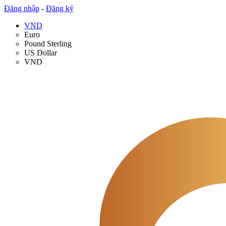
Đăng nhập
-
Đăng ký
VND
Euro
Pound Sterling
US Dollar
VND