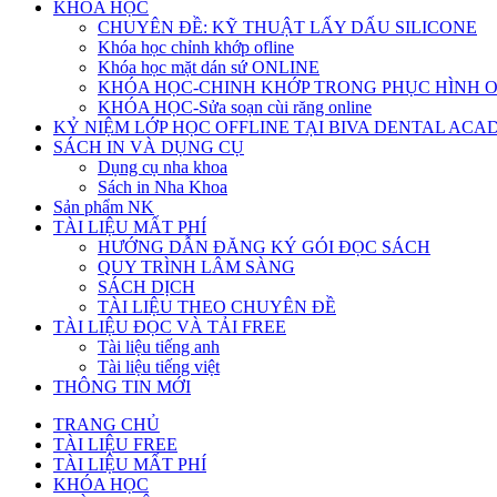
KHÓA HỌC
CHUYÊN ĐỀ: KỸ THUẬT LẤY DẤU SILICONE
Khóa học chỉnh khớp ofline
Khóa học mặt dán sứ ONLINE
KHÓA HỌC-CHINH KHỚP TRONG PHỤC HÌNH 
KHÓA HỌC-Sửa soạn cùi răng online
KỶ NIỆM LỚP HỌC OFFLINE TẠI BIVA DENTAL AC
SÁCH IN VÀ DỤNG CỤ
Dụng cụ nha khoa
Sách in Nha Khoa
Sản phẩm NK
TÀI LIỆU MẤT PHÍ
HƯỚNG DẪN ĐĂNG KÝ GÓI ĐỌC SÁCH
QUY TRÌNH LÂM SÀNG
SÁCH DỊCH
TÀI LIỆU THEO CHUYÊN ĐỀ
TÀI LIỆU ĐỌC VÀ TẢI FREE
Tài liệu tiếng anh
Tài liệu tiếng việt
THÔNG TIN MỚI
TRANG CHỦ
TÀI LIỆU FREE
TÀI LIỆU MẤT PHÍ
KHÓA HỌC