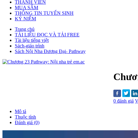
THÀNH VIÊN
MUA SẮM
THÔNG TIN TUYỂN SINH
KỶ NIỆM
Trang chủ
TÀI LIỆU ĐỌC VÀ TẢI FREE
Tài liệu tiếng việt
Sách-giáo trình
Sách Nội Nha Đương Đại- Pathway
Chươn
0 đánh giá
V
Mô tả
Thuộc tính
Đánh giá (0)