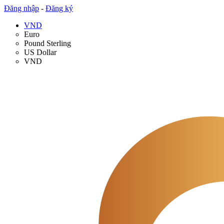
Đăng nhập
-
Đăng ký
VND
Euro
Pound Sterling
US Dollar
VND