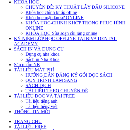
KHÓA HỌC
CHUYÊN ĐỀ: KỸ THUẬT LẤY DẤU SILICONE
Khóa học chỉnh khớp ofline
Khóa học mặt dán sứ ONLINE
KHÓA HỌC-CHINH KHỚP TRONG PHỤC HÌNH
ONLINE
KHÓA HỌC-Sửa soạn cùi răng online
KỶ NIỆM LỚP HỌC OFFLINE TẠI BIVA DENTAL
ACADEMY
SÁCH IN VÀ DỤNG CỤ
Dụng cụ nha khoa
Sách in Nha Khoa
Sản phẩm NK
TÀI LIỆU MẤT PHÍ
HƯỚNG DẪN ĐĂNG KÝ GÓI ĐỌC SÁCH
QUY TRÌNH LÂM SÀNG
SÁCH DỊCH
TÀI LIỆU THEO CHUYÊN ĐỀ
TÀI LIỆU ĐỌC VÀ TẢI FREE
Tài liệu tiếng anh
Tài liệu tiếng việt
THÔNG TIN MỚI
TRANG CHỦ
TÀI LIỆU FREE