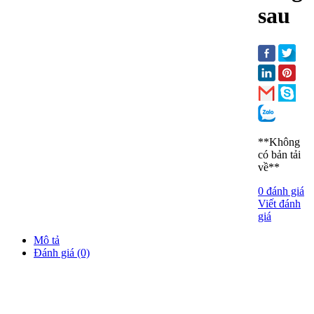
sau
**Không
có bản tải
về**
0 đánh giá
Viết đánh
giá
Mô tả
Đánh giá (0)