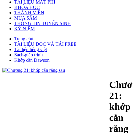
TÀI LIỆU MẤT PHÍ
KHÓA HỌC
THÀNH VIÊN
MUA SẮM
THÔNG TIN TUYỂN SINH
KỶ NIỆM
Trang chủ
TÀI LIỆU ĐỌC VÀ TẢI FREE
Tài liệu tiếng việt
Sách-giáo trình
Khớp cắn Dawson
Chươ
21:
khớp
cắn
răng