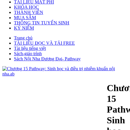
TÀI LIỆU MẤT PHÍ
KHÓA HỌC
THÀNH VIÊN
MUA SẮM
THÔNG TIN TUYỂN SINH
KỶ NIỆM
Trang chủ
TÀI LIỆU ĐỌC VÀ TẢI FREE
Tài liệu tiếng việt
Sách-giáo trình
Sách Nội Nha Đương Đại- Pathway
Chươ
15
Path
Sinh