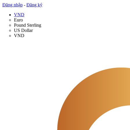
Đăng nhập
-
Đăng ký
VND
Euro
Pound Sterling
US Dollar
VND