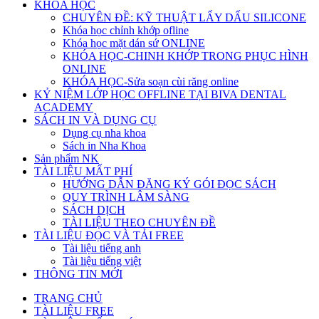
KHÓA HỌC
CHUYÊN ĐỀ: KỸ THUẬT LẤY DẤU SILICONE
Khóa học chỉnh khớp ofline
Khóa học mặt dán sứ ONLINE
KHÓA HỌC-CHINH KHỚP TRONG PHỤC HÌNH
ONLINE
KHÓA HỌC-Sửa soạn cùi răng online
KỶ NIỆM LỚP HỌC OFFLINE TẠI BIVA DENTAL
ACADEMY
SÁCH IN VÀ DỤNG CỤ
Dụng cụ nha khoa
Sách in Nha Khoa
Sản phẩm NK
TÀI LIỆU MẤT PHÍ
HƯỚNG DẪN ĐĂNG KÝ GÓI ĐỌC SÁCH
QUY TRÌNH LÂM SÀNG
SÁCH DỊCH
TÀI LIỆU THEO CHUYÊN ĐỀ
TÀI LIỆU ĐỌC VÀ TẢI FREE
Tài liệu tiếng anh
Tài liệu tiếng việt
THÔNG TIN MỚI
TRANG CHỦ
TÀI LIỆU FREE