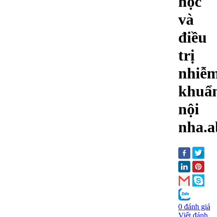
học
và
điều
trị
nhiễ
khuẩ
nội
nha.a
0 đánh giá
Viết đánh