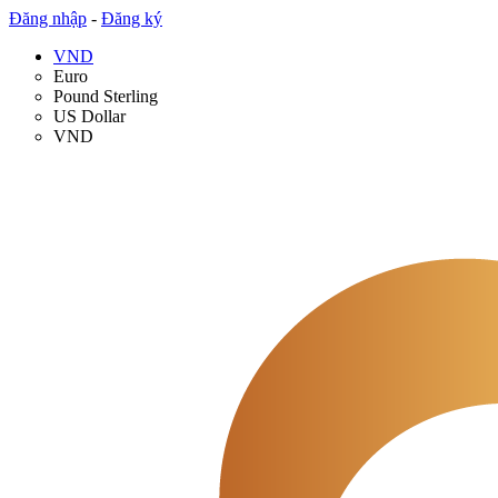
Đăng nhập
-
Đăng ký
VND
Euro
Pound Sterling
US Dollar
VND