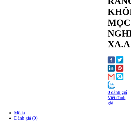
RĂN
KHÔ
MỌC
NGH
XA.A
0 đánh giá
Viết đánh
giá
Mô tả
Đánh giá (0)