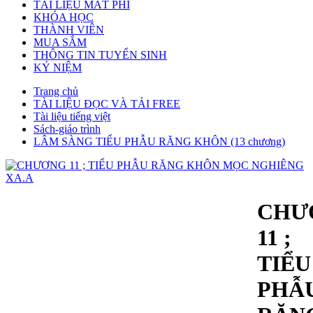
TÀI LIỆU MẤT PHÍ
KHÓA HỌC
THÀNH VIÊN
MUA SẮM
THÔNG TIN TUYỂN SINH
KỶ NIỆM
Trang chủ
TÀI LIỆU ĐỌC VÀ TẢI FREE
Tài liệu tiếng việt
Sách-giáo trình
LÂM SÀNG TIỂU PHẪU RĂNG KHÔN (13 chương)
CHƯ
11 ;
TIỂU
PHẪ