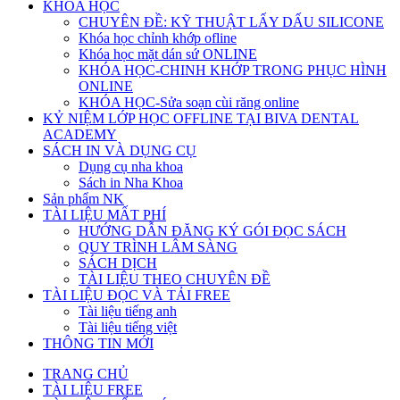
KHÓA HỌC
CHUYÊN ĐỀ: KỸ THUẬT LẤY DẤU SILICONE
Khóa học chỉnh khớp ofline
Khóa học mặt dán sứ ONLINE
KHÓA HỌC-CHINH KHỚP TRONG PHỤC HÌNH
ONLINE
KHÓA HỌC-Sửa soạn cùi răng online
KỶ NIỆM LỚP HỌC OFFLINE TẠI BIVA DENTAL
ACADEMY
SÁCH IN VÀ DỤNG CỤ
Dụng cụ nha khoa
Sách in Nha Khoa
Sản phẩm NK
TÀI LIỆU MẤT PHÍ
HƯỚNG DẪN ĐĂNG KÝ GÓI ĐỌC SÁCH
QUY TRÌNH LÂM SÀNG
SÁCH DỊCH
TÀI LIỆU THEO CHUYÊN ĐỀ
TÀI LIỆU ĐỌC VÀ TẢI FREE
Tài liệu tiếng anh
Tài liệu tiếng việt
THÔNG TIN MỚI
TRANG CHỦ
TÀI LIỆU FREE