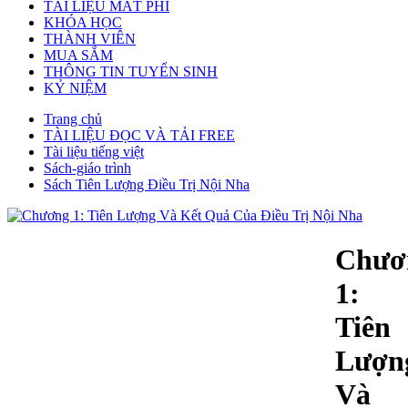
TÀI LIỆU MẤT PHÍ
KHÓA HỌC
THÀNH VIÊN
MUA SẮM
THÔNG TIN TUYỂN SINH
KỶ NIỆM
Trang chủ
TÀI LIỆU ĐỌC VÀ TẢI FREE
Tài liệu tiếng việt
Sách-giáo trình
Sách Tiên Lượng Điều Trị Nội Nha
Chươ
1:
Tiên
Lượn
Và