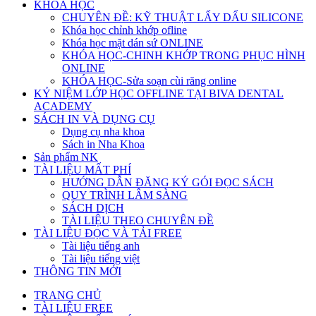
KHÓA HỌC
CHUYÊN ĐỀ: KỸ THUẬT LẤY DẤU SILICONE
Khóa học chỉnh khớp ofline
Khóa học mặt dán sứ ONLINE
KHÓA HỌC-CHINH KHỚP TRONG PHỤC HÌNH
ONLINE
KHÓA HỌC-Sửa soạn cùi răng online
KỶ NIỆM LỚP HỌC OFFLINE TẠI BIVA DENTAL
ACADEMY
SÁCH IN VÀ DỤNG CỤ
Dụng cụ nha khoa
Sách in Nha Khoa
Sản phẩm NK
TÀI LIỆU MẤT PHÍ
HƯỚNG DẪN ĐĂNG KÝ GÓI ĐỌC SÁCH
QUY TRÌNH LÂM SÀNG
SÁCH DỊCH
TÀI LIỆU THEO CHUYÊN ĐỀ
TÀI LIỆU ĐỌC VÀ TẢI FREE
Tài liệu tiếng anh
Tài liệu tiếng việt
THÔNG TIN MỚI
TRANG CHỦ
TÀI LIỆU FREE