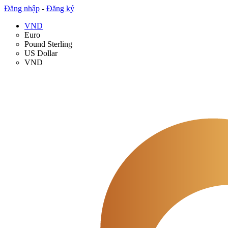
Đăng nhập
-
Đăng ký
VND
Euro
Pound Sterling
US Dollar
VND