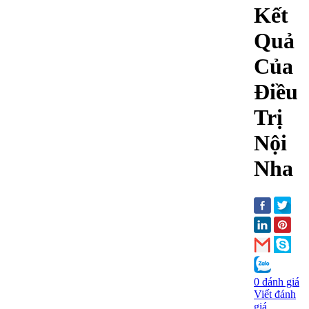
Kết
Quả
Của
Điều
Trị
Nội
Nha
0 đánh giá
Viết đánh
giá