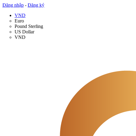
Đăng nhập
-
Đăng ký
VND
Euro
Pound Sterling
US Dollar
VND