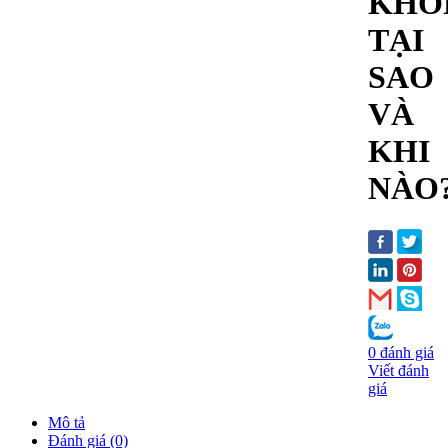
KHÔ
TẠI
SAO
VÀ
KHI
NÀO?
0 đánh giá
Viết đánh
giá
Mô tả
Đánh giá (0)