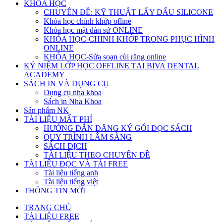
KHÓA HỌC
CHUYÊN ĐỀ: KỸ THUẬT LẤY DẤU SILICONE
Khóa học chỉnh khớp ofline
Khóa học mặt dán sứ ONLINE
KHÓA HỌC-CHINH KHỚP TRONG PHỤC HÌNH
ONLINE
KHÓA HỌC-Sửa soạn cùi răng online
KỶ NIỆM LỚP HỌC OFFLINE TẠI BIVA DENTAL
ACADEMY
SÁCH IN VÀ DỤNG CỤ
Dụng cụ nha khoa
Sách in Nha Khoa
Sản phẩm NK
TÀI LIỆU MẤT PHÍ
HƯỚNG DẪN ĐĂNG KÝ GÓI ĐỌC SÁCH
QUY TRÌNH LÂM SÀNG
SÁCH DỊCH
TÀI LIỆU THEO CHUYÊN ĐỀ
TÀI LIỆU ĐỌC VÀ TẢI FREE
Tài liệu tiếng anh
Tài liệu tiếng việt
THÔNG TIN MỚI
TRANG CHỦ
TÀI LIỆU FREE