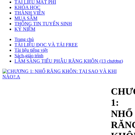
TÀI LIỆU MẤT PHÍ
KHÓA HỌC
THÀNH VIÊN
MUA SẮM
THÔNG TIN TUYỂN SINH
KỶ NIỆM
Trang chủ
TÀI LIỆU ĐỌC VÀ TẢI FREE
Tài liệu tiếng việt
Sách-giáo trình
LÂM SÀNG TIỂU PHẪU RĂNG KHÔN (13 chương)
CHƯ
1:
NHỔ
RĂN