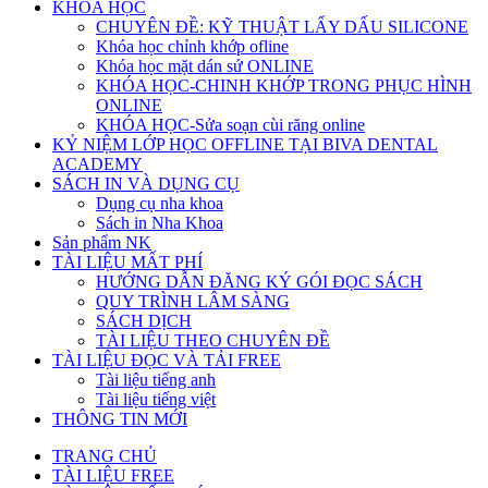
KHÓA HỌC
CHUYÊN ĐỀ: KỸ THUẬT LẤY DẤU SILICONE
Khóa học chỉnh khớp ofline
Khóa học mặt dán sứ ONLINE
KHÓA HỌC-CHINH KHỚP TRONG PHỤC HÌNH
ONLINE
KHÓA HỌC-Sửa soạn cùi răng online
KỶ NIỆM LỚP HỌC OFFLINE TẠI BIVA DENTAL
ACADEMY
SÁCH IN VÀ DỤNG CỤ
Dụng cụ nha khoa
Sách in Nha Khoa
Sản phẩm NK
TÀI LIỆU MẤT PHÍ
HƯỚNG DẪN ĐĂNG KÝ GÓI ĐỌC SÁCH
QUY TRÌNH LÂM SÀNG
SÁCH DỊCH
TÀI LIỆU THEO CHUYÊN ĐỀ
TÀI LIỆU ĐỌC VÀ TẢI FREE
Tài liệu tiếng anh
Tài liệu tiếng việt
THÔNG TIN MỚI
TRANG CHỦ
TÀI LIỆU FREE