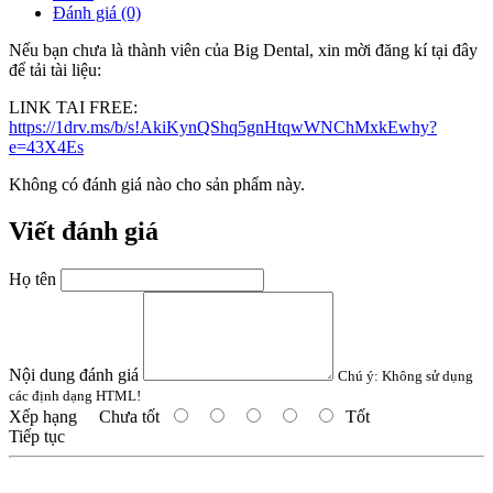
Đánh giá (0)
Nếu bạn chưa là thành viên của Big Dental, xin mời đăng kí tại đây
để tải tài liệu:
LINK TAI FREE:
https://1drv.ms/b/s!AkiKynQShq5gnHtqwWNChMxkEwhy?
e=43X4Es
Không có đánh giá nào cho sản phẩm này.
Viết đánh giá
Họ tên
Nội dung đánh giá
Chú ý:
Không sử dụng
các định dạng HTML!
Xếp hạng
Chưa tốt
Tốt
Tiếp tục