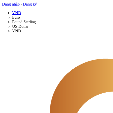
Đăng nhập
-
Đăng ký
VND
Euro
Pound Sterling
US Dollar
VND