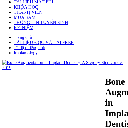
TÀI LIỆU MẤT PHÍ
KHÓA HỌC
THÀNH VIÊN
MUA SẮM
THÔNG TIN TUYỂN SINH
KỶ NIỆM
Trang chủ
TÀI LIỆU ĐỌC VÀ TẢI FREE
Tài liệu tiếng anh
Implantology
Bone
Augm
in
Impla
Denti