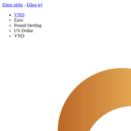
Đăng nhập
-
Đăng ký
VND
Euro
Pound Sterling
US Dollar
VND