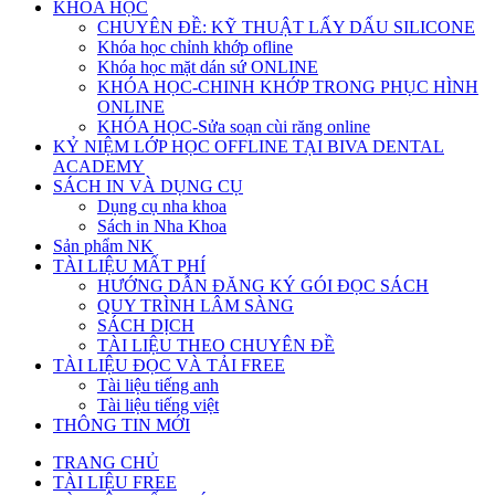
KHÓA HỌC
CHUYÊN ĐỀ: KỸ THUẬT LẤY DẤU SILICONE
Khóa học chỉnh khớp ofline
Khóa học mặt dán sứ ONLINE
KHÓA HỌC-CHINH KHỚP TRONG PHỤC HÌNH
ONLINE
KHÓA HỌC-Sửa soạn cùi răng online
KỶ NIỆM LỚP HỌC OFFLINE TẠI BIVA DENTAL
ACADEMY
SÁCH IN VÀ DỤNG CỤ
Dụng cụ nha khoa
Sách in Nha Khoa
Sản phẩm NK
TÀI LIỆU MẤT PHÍ
HƯỚNG DẪN ĐĂNG KÝ GÓI ĐỌC SÁCH
QUY TRÌNH LÂM SÀNG
SÁCH DỊCH
TÀI LIỆU THEO CHUYÊN ĐỀ
TÀI LIỆU ĐỌC VÀ TẢI FREE
Tài liệu tiếng anh
Tài liệu tiếng việt
THÔNG TIN MỚI
TRANG CHỦ
TÀI LIỆU FREE