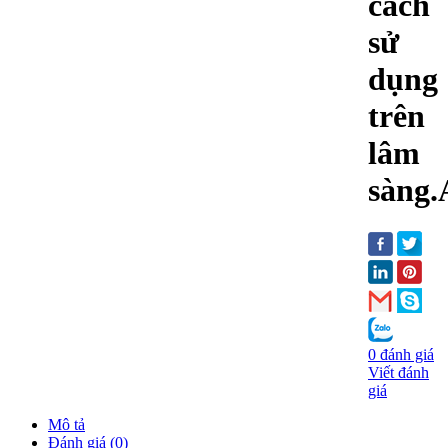
cách
sử
dụng
trên
lâm
sàng
0 đánh giá
Viết đánh
giá
Mô tả
Đánh giá (0)