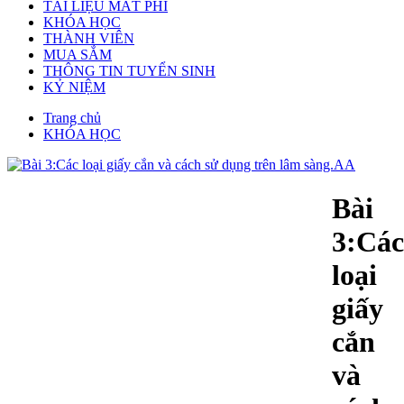
TÀI LIỆU MẤT PHÍ
KHÓA HỌC
THÀNH VIÊN
MUA SẮM
THÔNG TIN TUYỂN SINH
KỶ NIỆM
Trang chủ
KHÓA HỌC
Bài
3:Các
loại
giấy
cắn
và