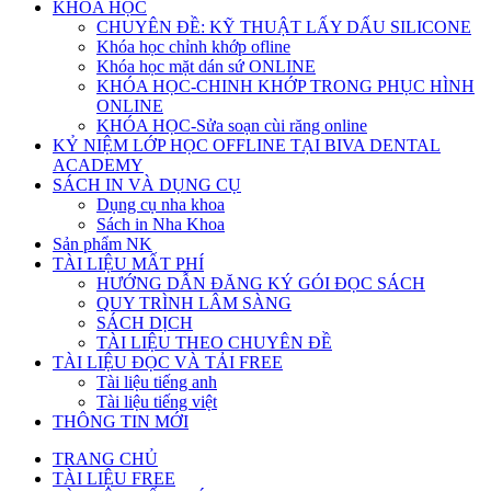
KHÓA HỌC
CHUYÊN ĐỀ: KỸ THUẬT LẤY DẤU SILICONE
Khóa học chỉnh khớp ofline
Khóa học mặt dán sứ ONLINE
KHÓA HỌC-CHINH KHỚP TRONG PHỤC HÌNH
ONLINE
KHÓA HỌC-Sửa soạn cùi răng online
KỶ NIỆM LỚP HỌC OFFLINE TẠI BIVA DENTAL
ACADEMY
SÁCH IN VÀ DỤNG CỤ
Dụng cụ nha khoa
Sách in Nha Khoa
Sản phẩm NK
TÀI LIỆU MẤT PHÍ
HƯỚNG DẪN ĐĂNG KÝ GÓI ĐỌC SÁCH
QUY TRÌNH LÂM SÀNG
SÁCH DỊCH
TÀI LIỆU THEO CHUYÊN ĐỀ
TÀI LIỆU ĐỌC VÀ TẢI FREE
Tài liệu tiếng anh
Tài liệu tiếng việt
THÔNG TIN MỚI
TRANG CHỦ
TÀI LIỆU FREE