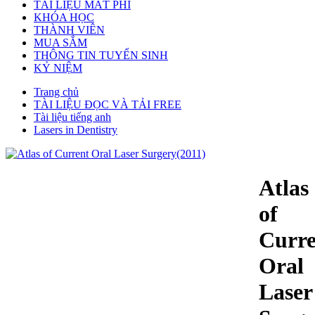
TÀI LIỆU MẤT PHÍ
KHÓA HỌC
THÀNH VIÊN
MUA SẮM
THÔNG TIN TUYỂN SINH
KỶ NIỆM
Trang chủ
TÀI LIỆU ĐỌC VÀ TẢI FREE
Tài liệu tiếng anh
Lasers in Dentistry
Atlas
of
Curre
Oral
Laser