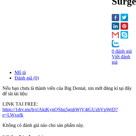
Surge
0 đánh giá
Viết đánh
giá
Mô tả
Đánh giá (0)
Nếu bạn chưa là thành viên của Big Dental, xin mời đăng kí tại đây
để tải tài liệu:
LINK TAI FREE:
https://1drv.ms/b/s!AkiKynQShq5gnhWjV4tGUzbVpWrD?
e=LWxgfk
Không có đánh giá nào cho sản phẩm này.