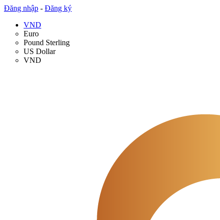
Đăng nhập
-
Đăng ký
VND
Euro
Pound Sterling
US Dollar
VND