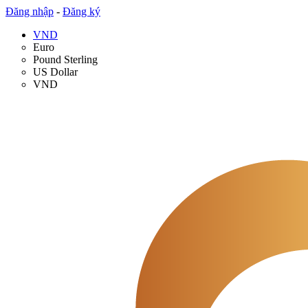
Đăng nhập
-
Đăng ký
VND
Euro
Pound Sterling
US Dollar
VND