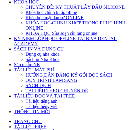
KHÓA HỌC
CHUYÊN ĐỀ: KỸ THUẬT LẤY DẤU SILICONE
Khóa học chỉnh khớp ofline
Khóa học mặt dán sứ ONLINE
KHÓA HỌC-CHINH KHỚP TRONG PHỤC HÌNH
ONLINE
KHÓA HỌC-Sửa soạn cùi răng online
KỶ NIỆM LỚP HỌC OFFLINE TẠI BIVA DENTAL
ACADEMY
SÁCH IN VÀ DỤNG CỤ
Dụng cụ nha khoa
Sách in Nha Khoa
Sản phẩm NK
TÀI LIỆU MẤT PHÍ
HƯỚNG DẪN ĐĂNG KÝ GÓI ĐỌC SÁCH
QUY TRÌNH LÂM SÀNG
SÁCH DỊCH
TÀI LIỆU THEO CHUYÊN ĐỀ
TÀI LIỆU ĐỌC VÀ TẢI FREE
Tài liệu tiếng anh
Tài liệu tiếng việt
THÔNG TIN MỚI
TRANG CHỦ
TÀI LIỆU FREE