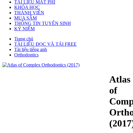
TÀI LIỆU MẤT PHÍ
KHÓA HỌC
THÀNH VIÊN
MUA SẮM
THÔNG TIN TUYỂN SINH
KỶ NIỆM
Trang chủ
TÀI LIỆU ĐỌC VÀ TẢI FREE
Tài liệu tiếng anh
Orthodontics
Atlas
of
Comp
Ortho
(2017