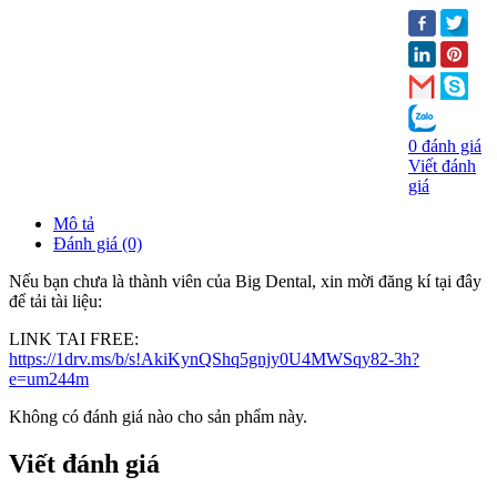
0 đánh giá
Viết đánh
giá
Mô tả
Đánh giá (0)
Nếu bạn chưa là thành viên của Big Dental, xin mời đăng kí tại đây
để tải tài liệu:
LINK TAI FREE:
https://1drv.ms/b/s!AkiKynQShq5gnjy0U4MWSqy82-3h?
e=um244m
Không có đánh giá nào cho sản phẩm này.
Viết đánh giá